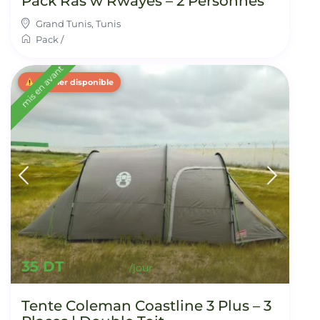
Pack Ras w Rwayes – 2 Personnes
Grand Tunis
,
Tunis
Pack
/
mis en avant
Dernier disponible
35 DT
Tente Coleman Coastline 3 Plus – 3