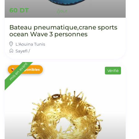
60 DT
Bateau pneumatique,crane sports
ocean Wave 3 personnes
L'Aouina Tunis
Sayefi
/
mis en avant
5 disponibles
Vérifié