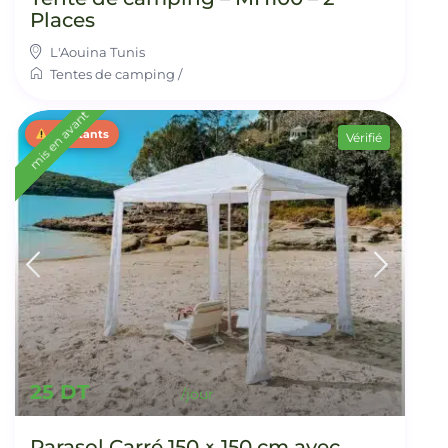
Places
L'Aouina Tunis
Tentes de camping
/
mis en avant
2 restants
Vérifié
25 DT
Parasol Carré 150 × 150 cm avec