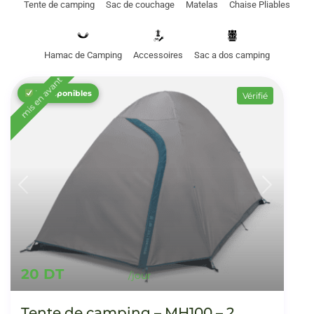
Tente de camping
Sac de couchage
Matelas
Chaise Pliables
Hamac de Camping
Accessoires
Sac a dos camping
mis en avant
12 disponibles
Vérifié
20 DT
Tente de camping – MH100 – 2