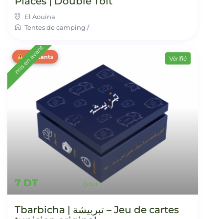
Places | Double Toit
El Aouina
Tentes de camping
/
mis en avant
2 restants
Vérifié
7 DT
Tbarbicha | تبربيشة – Jeu de cartes