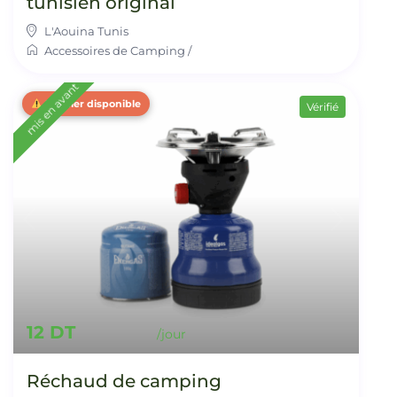
tunisien original
L'Aouina Tunis
Accessoires de Camping
/
mis en avant
Dernier disponible
Vérifié
12 DT
Réchaud de camping