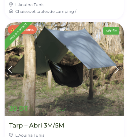
L'Aouina Tunis
Chaises et tables de camping
/
mis en avant
3 restants
Vérifié
20 DT
Tarp – Abri 3M/5M
L'Aouina Tunis