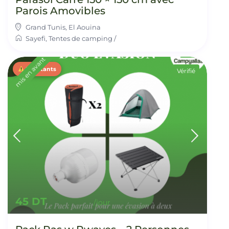
Parois Amovibles
Grand Tunis
,
El Aouina
Sayefi
,
Tentes de camping
/
mis en avant
3 restants
Vérifié
45 DT