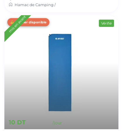
Hamac de Camping
/
mis en avant
Dernier disponible
Vérifié
10 DT