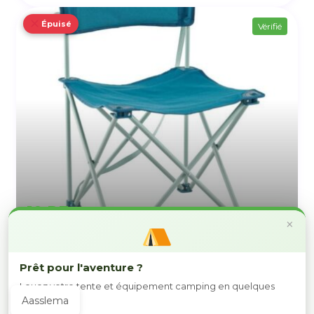
Épuisé
Vérifié
10 DT
×
Chaise de Camping
Prêt pour l'aventure ?
L'Aouina Tunis
Louez votre tente et équipement camping en quelques
Chaises et tables de camping
/
clics.
Aasslema