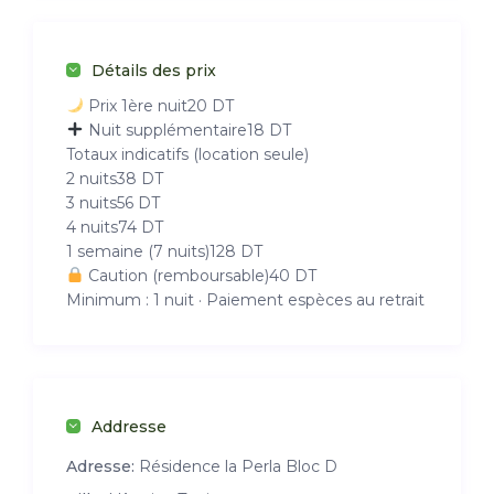
Détails des prix
Prix 1ère nuit
20 DT
Nuit supplémentaire
18 DT
Totaux indicatifs (location seule)
2 nuits
38 DT
3 nuits
56 DT
4 nuits
74 DT
1 semaine (7 nuits)
128 DT
Caution
(remboursable)
40 DT
Minimum : 1 nuit · Paiement espèces au retrait
Addresse
Adresse:
Résidence la Perla Bloc D