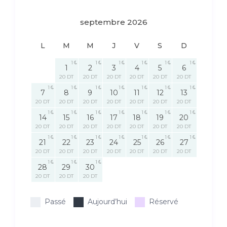
septembre 2026
L
M
M
J
V
S
D
1
1
1
1
1
1
1
2
3
4
5
6
20 DT
20 DT
20 DT
20 DT
20 DT
20 DT
1
1
1
1
1
1
1
7
8
9
10
11
12
13
20 DT
20 DT
20 DT
20 DT
20 DT
20 DT
20 DT
1
1
1
1
1
1
1
14
15
16
17
18
19
20
20 DT
20 DT
20 DT
20 DT
20 DT
20 DT
20 DT
1
1
1
1
1
1
1
21
22
23
24
25
26
27
20 DT
20 DT
20 DT
20 DT
20 DT
20 DT
20 DT
1
1
1
28
29
30
20 DT
20 DT
20 DT
Passé
Aujourd’hui
Réservé