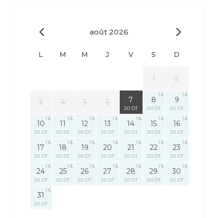
août 2026
L
M
M
J
V
S
D
1
2
1
1
1
7
8
9
3
4
5
6
20 DT
20 DT
20 DT
1
1
1
1
1
1
1
10
11
12
13
14
15
16
20 DT
20 DT
20 DT
20 DT
20 DT
20 DT
20 DT
1
1
1
1
1
1
1
17
18
19
20
21
22
23
20 DT
20 DT
20 DT
20 DT
20 DT
20 DT
20 DT
1
1
1
1
1
1
1
24
25
26
27
28
29
30
20 DT
20 DT
20 DT
20 DT
20 DT
20 DT
20 DT
1
31
20 DT