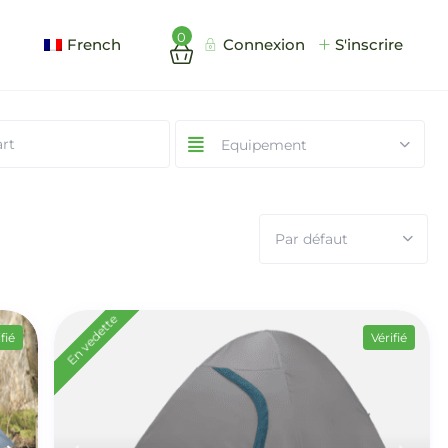
0
French
Connexion
S'inscrire
Equipement
Par défaut
En vedette
fié
Vérifié