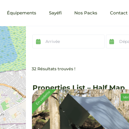
Équipements
Sayéfi
Nos Packs
Contact
32 Résultats trouvés !
Properties List – Half Map
En vedette
Véri