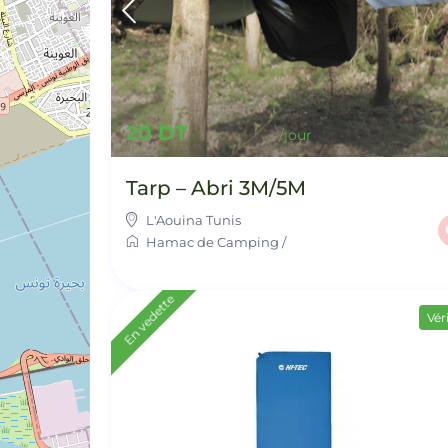
20 DT
Tarp – Abri 3M/5M
L'Aouina Tunis
Hamac de Camping
/
En vedette
Véri