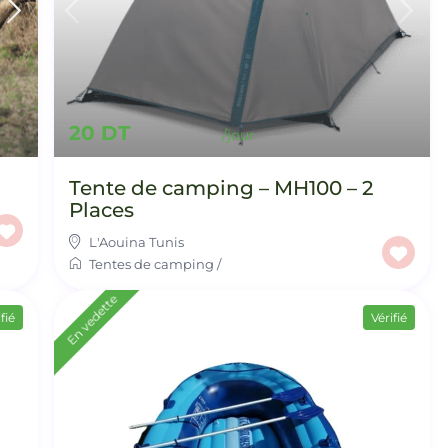
20 DT
Tente de camping – MH100 – 2
Places
L'Aouina Tunis
Tentes de camping
/
En vedette
fié
Vérifié