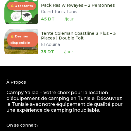
Pack Ras w Rwayes – 2 Personnes
3 restants
Grand Tunis
Tunis
,
45 DT
Tente Coleman Coastline 3 Plus – 3
Dernier
Places | Double Toit
disponible
El Aouina
35 DT
À Propos
Campy Yallaa – Votre choix pour la location
d’équipement de camping en Tunisie. Découvrez
la Tunisie avec notre équipement de qualité pour
une expérience de camping inoubliable.
On se connait?