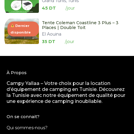
Grand Tunis
Tunis
,
45 DT
Tente Coleman Coastline 3 Plus – 3
Dernier
Places | Double Toit
disponible
El Aouina
35 DT
À Propos
Campy Yallaa – Votre choix pour la location
d’équipement de camping en Tunisie. Découvrez
la Tunisie avec notre équipement de qualité pour
une expérience de camping inoubliable.
On se connait?
Qui sommes-nous?